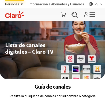
Información a Abonados y Usuarios
PE
Lista de canales
digitales – Claro TV
Guía de canales
Realiza la búsqueda de canales por su nombre o categoría