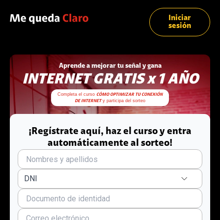
Iniciar
sesión
Aprende a mejorar tu señal y gana
INTERNET GRATIS x 1 AÑO
Completa el curso
CÓMO OPTIMIZAR TU CONEXIÓN
y participa del sorteo
DE INTERNET
¡Regístrate aquí, haz el curso y entra
automáticamente al sorteo!