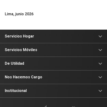
Lima, junio 2026
Servicios Hogar
Internet
Servicios Móviles
Fibra Óptica
Prepago
De Utilidad
Planes Hogar
Postpago
Consulta de IMEI
Nos Hacemos Cargo
Planes Tv
Recargas
Celulares 5G
Devoluciones por interrupciones
Institucional
Renovación
Planes Hogar
Atención de reclamos
Sobre nosotros