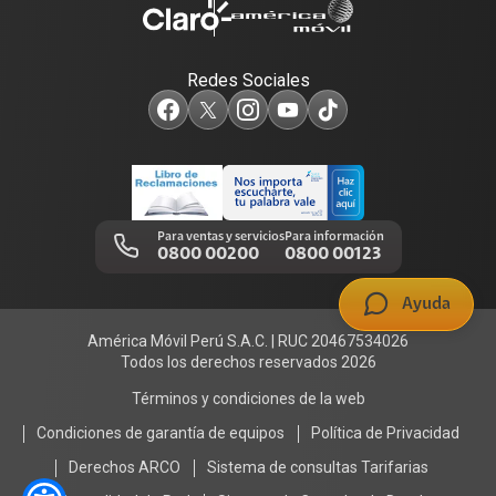
Portabilidad
Consulta de líneas
Consulta de reclamos
Sostenibilidad
Redes Sociales
Test de velocidad de internet
Adquirientes iPhone 6, 6S y SE
Centro de prensa
Comprobantes electrónicos
Mensaje de Seguridad
Trabaja en Claro
Llamada por llamada
Trabajos de mantenimiento
Para ventas y servicios
Para información
0800 00200
0800 00123
Portal de denuncias
Ayuda
América Móvil Perú S.A.C. | RUC 20467534026
Todos los derechos reservados 2026
Términos y condiciones de la web
Condiciones de garantía de equipos
Política de Privacidad
Derechos ARCO
Sistema de consultas Tarifarias