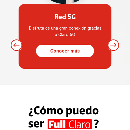
Red 5G
Disfruta de una gran conexión gracias
a Claro 5G
Anterior
Siguiente
Conocer más