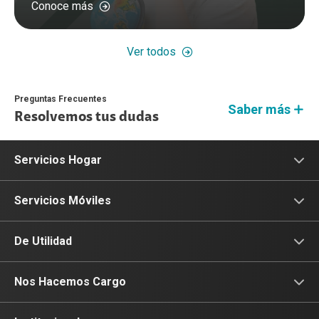
Conoce más
Ver todos
Preguntas Frecuentes
Saber más
Resolvemos tus dudas
Servicios Hogar
Internet
Servicios Móviles
Fibra Óptica
Prepago
De Utilidad
Planes Hogar
Postpago
Consulta de IMEI
Nos Hacemos Cargo
Planes Tv
Recargas