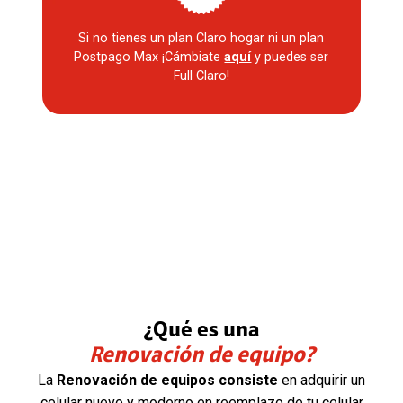
Si no tienes un plan Claro hogar ni un plan
Postpago Max ¡Cámbiate
aquí
y puedes ser
Full Claro!
¿Qué es una
Portabilidad y
Renovación de equipo?
Renovación
La
Renovación de equipos consiste
Renovar tu
en adquirir un
celular nuevo y moderno en reemplazo de tu celular
celular
hacer una Portabilidad, debemos