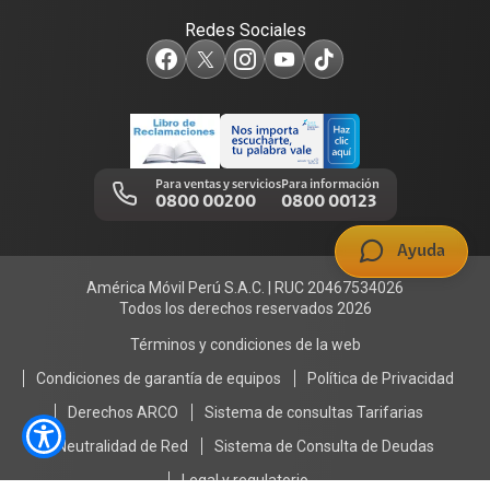
Redes Sociales
Test de velocidad de internet
Adquirientes iPhone 6, 6S y SE
Centro de prensa
Comprobantes electrónicos
Mensaje de Seguridad
Trabaja en Claro
Llamada por llamada
Trabajos de mantenimiento
Para ventas y servicios
Para información
0800 00200
0800 00123
Portal de denuncias
Ayuda
América Móvil Perú S.A.C. | RUC 20467534026
Todos los derechos reservados 2026
Términos y condiciones de la web
Condiciones de garantía de equipos
Política de Privacidad
Derechos ARCO
Sistema de consultas Tarifarias
Neutralidad de Red
Sistema de Consulta de Deudas
Legal y regulatorio