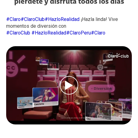
piérdete y disfruta todos los días
#Claro
#ClaroClub
#HazloRealidad
¡Hazla linda! Vive
momentos de diversión con
#ClaroClub
#HazloRealidad
#ClaroPeru
#Claro