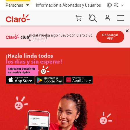
Información a Abonados y Usuarios
PE
Descargar
¡Hola! Prueba algo nuevo con Claro club
App
¿La haces?
¡Hazla linda todos
los días y sin esperar!