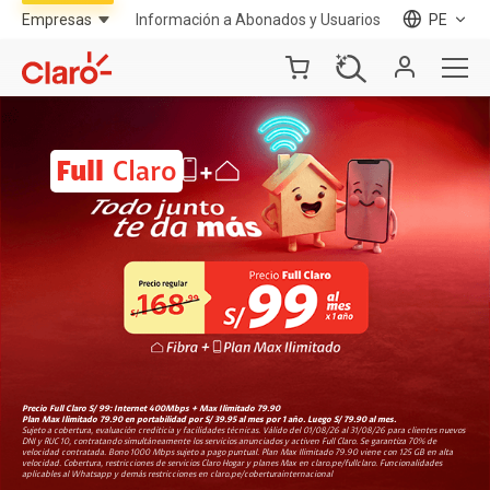
Información a Abonados y Usuarios
PE
Full
Claro
Precio Full Claro S/ 99: Internet 400Mbps + Max Ilimitado 79.90
Plan Max Ilimitado 79.90 en portabilidad por S/ 39.95 al mes por 1 año. Luego S/ 79.90 al mes.
Sujeto a cobertura, evaluación crediticia y facilidades técnicas. Válido del 01/08/26 al 31/08/26 para clientes nuevos
DNI y RUC 10, contratando simultáneamente los servicios anunciados y activen Full Claro. Se garantiza 70% de
velocidad contratada. Bono 1000 Mbps sujeto a pago puntual. Plan Max Ilimitado 79.90 viene con 125 GB en alta
velocidad. Cobertura, restricciones de servicios Claro Hogar y planes Max en claro.pe/fullclaro. Funcionalidades
aplicables al Whatsapp y demás restricciones en claro.pe/coberturainternacional