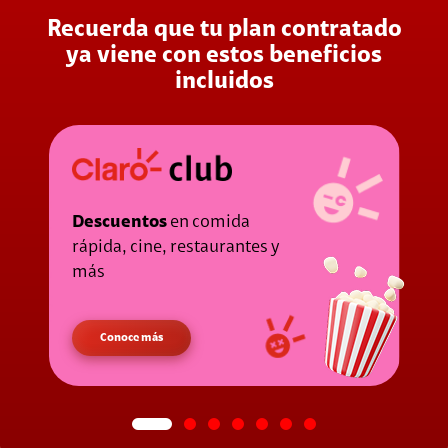
Recuerda que tu plan contratado
ya viene con estos beneficios
incluidos
Descuentos
en comida
I
rápida, cine, restaurantes y
más
Conoce más