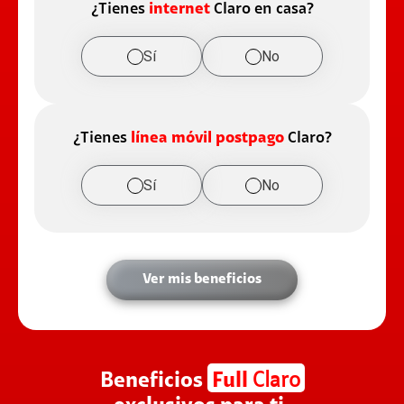
¿Tienes
internet
Claro en casa?
Sí
No
¿Tienes
línea móvil postpago
Claro?
Sí
No
Ver mis beneficios
Beneficios
Full
Claro