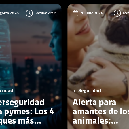
gosto 2026
Lectura: 2 min
20 julio 2026
Lect
uridad
Seguridad
erseguridad
Alerta para
a pymes: Los 4
amantes de lo
ques más
animales: