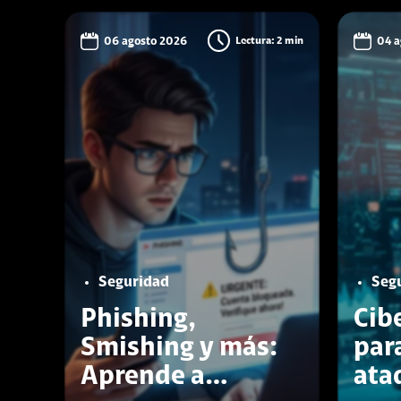
06 agosto 2026
Lectura: 2 min
04 a
Seguridad
Seg
Phishing,
Cib
Smishing y más:
par
Aprende a
ata