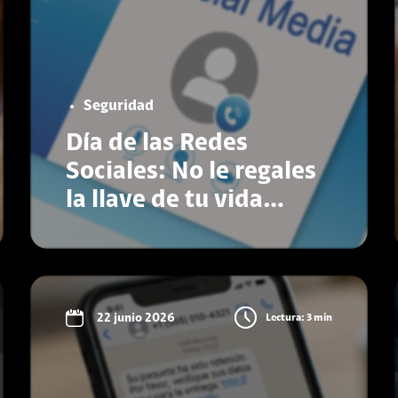
Seguridad
Día de las Redes
Sociales: No le regales
la llave de tu vida
digital a los
ciberdelincuentes
Conoce más
22 junio 2026
Lectura: 3 min