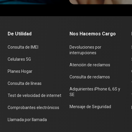
cuentes y cómo
estafadores u
teger tu
IA para pedir
ocio
dinero por
mascotas
De Utilidad
Nos Hacemos Cargo
Consulta de IMEI
Devoluciones por
interrupciones
Celulares 5G
Atención de reclamos
Planes Hogar
Consulta de reclamos
Consulta de líneas
Adquirientes iPhone 6, 6S y
SE
Test de velocidad de internet
Mensaje de Seguridad
Comprobantes electrónicos
Llamada por llamada