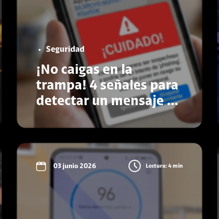
Seguridad
¡No caigas en la
trampa! 4 señales para
detectar un mensaje de
texto falso antes de
que te roben
Conoce más
03 junio 2026
Lectura: 4 min