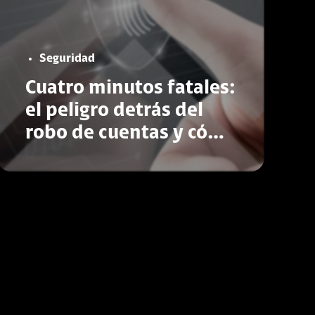
Seguridad
Cuatro minutos fatales:
el peligro detrás del
robo de cuentas y cómo
proteger tu vida digital
Conoce más