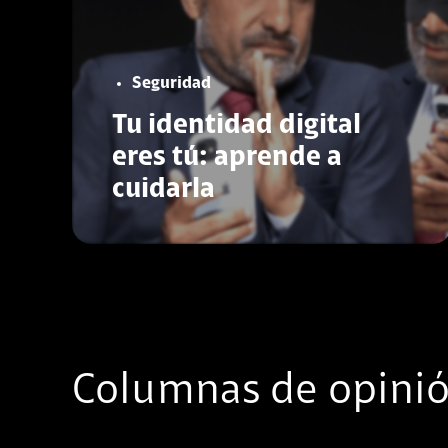
Seguridad
Tu identidad digital
eres tú: aprende a
cuidarla
Conoce más
Columnas de opini