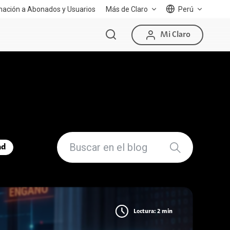
mación a Abonados y Usuarios
Más de Claro
Perú
Mi Claro
ad
Lectura: 2 min