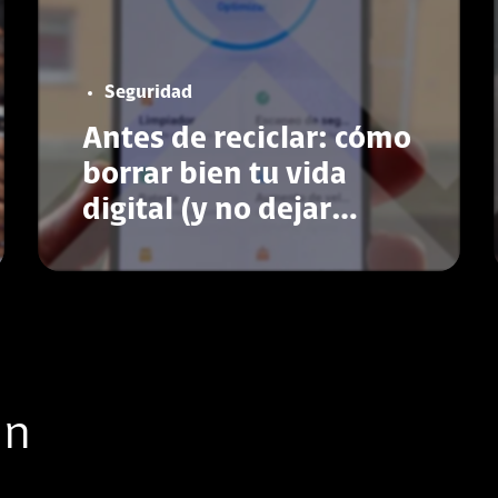
Seguridad
Antes de reciclar: cómo
borrar bien tu vida
digital (y no dejar
rastros)
Conoce más
ón