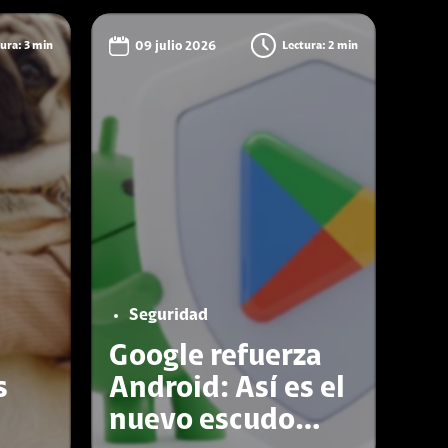
ura: 3 min
09 julio 2026
Lectura: 2 min
Seguridad
Google refuerza
s
Android: Así es el
nuevo escudo