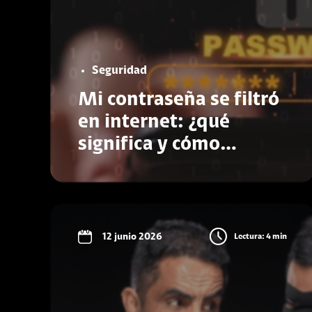
Seguridad
Mi contraseña se filtró
en internet: ¿qué
significa y cómo
recupero mi seguridad?
Conoce más
12 junio 2026
Lectura: 4 min