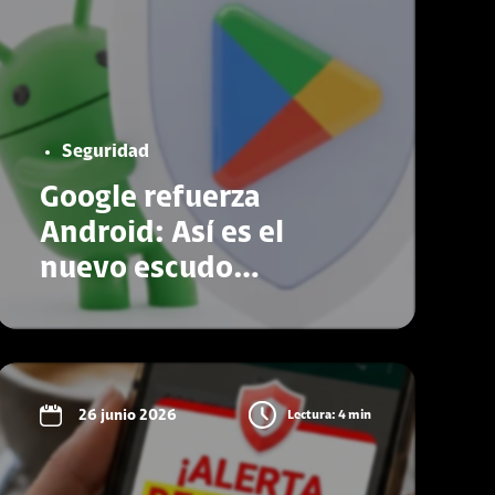
Seguridad
Google refuerza
Android: Así es el
nuevo escudo
obligatorio contra las
apps maliciosas
Conoce más
26 junio 2026
Lectura: 4 min