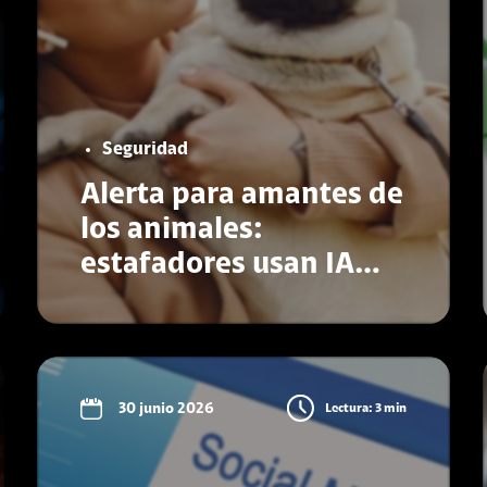
Seguridad
Alerta para amantes de
los animales:
estafadores usan IA
para pedir dinero por
mascotas
Conoce más
30 junio 2026
Lectura: 3 min