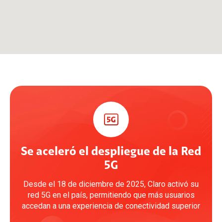
Se aceleró el despliegue de la Red
5G
Desde el 18 de diciembre de 2025, Claro activó su
red 5G en el país, permitiendo que más usuarios
accedan a una experiencia de conectividad superior