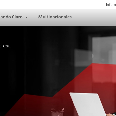
Infor
lando Claro
Multinacionales
mpresa
ciones de Transformación
Compromiso
Presencia Web
tal
Sustentabilidad
Tienda Virtual
l
Gente Claro
t Communities
Nuestros reconocimientos
tality
Aprende con Claro
facturing
thcare
Otras Categorias
business
Seguridad
nce