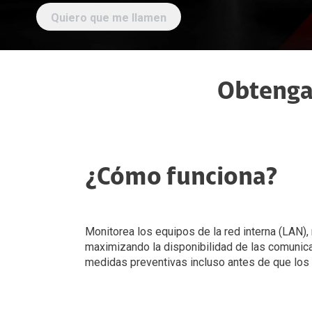
Colaboración
Microsoft 365
Gadgets
Claro Drive Negocio
Claro Drive Negocios
Streaming
Email Empresas
Google Workspace
Negocios
Ver todas
Microsoft 365
Correo Empresas
Obtenga 
Empresas
Soluciones Empresas
Conferencia Web Empresas
Emprendimientos
Soluciones TI
Seguridad
Soluciones Móviles
Servicios Gestionados
Claro Backup
¿Cómo funciona?
Ciberseguridad
Seguridad Empresas
Data Center
Monitorea los equipos de la red interna (LAN),
maximizando la disponibilidad de las comunica
medidas preventivas incluso antes de que los 