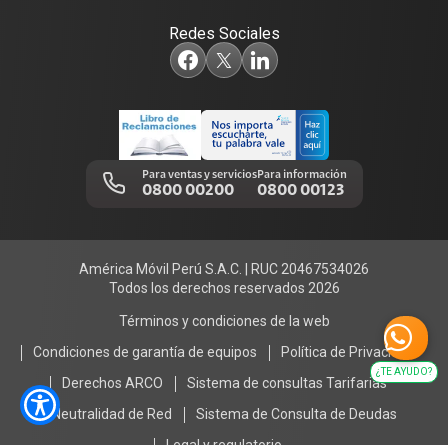
Consulta de reclamos
Sustentabilidad
Redes Sociales
Comprobantes electrónicos
Adquirientes iPhone 6, 6S y SE
Trabajos de mantenimiento
Llamada por llamada
Alerta Digital
Centro de Prensa
Portal de denuncias
Para ventas y servicios
Para información
0800 00200
0800 00123
América Móvil Perú S.A.C. | RUC 20467534026
Todos los derechos reservados 2026
Términos y condiciones de la web
Condiciones de garantía de equipos
Política de Privacidad
¿TE AYUDO?
Derechos ARCO
Sistema de consultas Tarifarias
Neutralidad de Red
Sistema de Consulta de Deudas
Legal y regulatorio