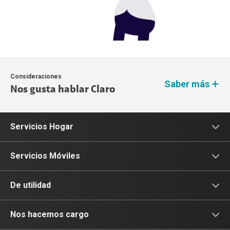
Consideraciones
Saber más
Nos gusta hablar Claro
Servicios Hogar
Internet
Servicios Móviles
Internet fijo + TV
Internet Móvil
De utilidad
Internet + Tv + Telefonía
Portabilidad
Consulta de IMEI
Nos hacemos cargo