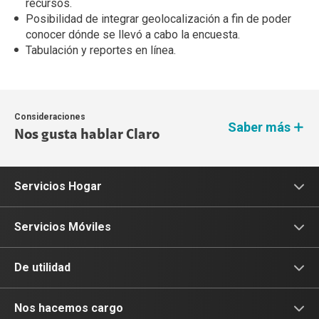
recursos.
Posibilidad de integrar geolocalización a fin de poder
conocer dónde se llevó a cabo la encuesta.
Tabulación y reportes en línea.
Consideraciones
Saber más
Nos gusta hablar Claro
Servicios Hogar
Internet
Servicios Móviles
Internet fijo + TV
Internet Móvil
De utilidad
Internet + Tv + Telefonía
Portabilidad
Consulta de IMEI
Nos hacemos cargo