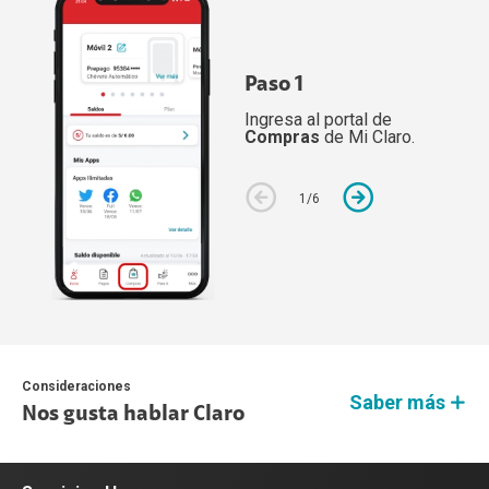
Paso 1
Ingresa al portal de
Compras
de Mi Claro.
5
/
6
1
2
3
4
/
/
/
/
6
6
6
6
6
/
6
Consideraciones
Saber más
Nos gusta hablar Claro