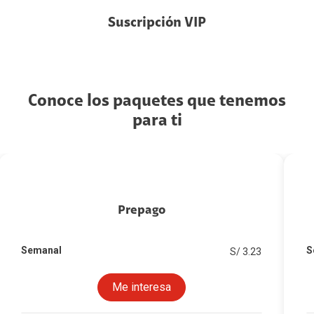
Suscripción VIP
Conoce los paquetes que tenemos
para ti
Prepago
Semanal
S
S/ 3.23
Me interesa