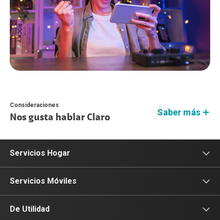
Consideraciones
Saber más
Nos gusta hablar Claro
Servicios Hogar
Internet
Servicios Móviles
Fibra Óptica
Prepago
De Utilidad