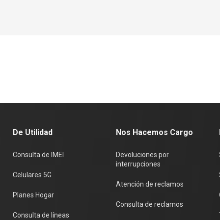
ABC Telecomunicaciones
Entretenimiento
Hazlo Realidad
Nuestros Logros
Claro gaming
Claro música
Claro video
Claro club
Paquetes Premium
Smart Home
Tráfico en vivo
Deportes
De Utilidad
Nos Hacemos Cargo
Consulta de IMEI
Devoluciones por
interrupciones
Celulares 5G
Atención de reclamos
Planes Hogar
Consulta de reclamos
Consulta de líneas