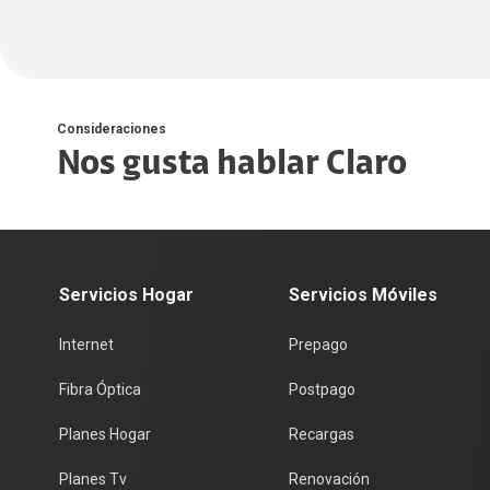
Líneas Adicionales
Gadgets
Destacados
Pagar mis servicios
eSIM
Streaming
Beneficios Móvil
Promociones
Banca Digital
Negocios
Equipos Top
Débito Automático
Equipo más accesorio gratis
Mi Claro
Consideraciones
Empresas
Nos gusta hablar Claro
iPhone 17
Puntos Autorizados
Emprendimientos
Galaxy S25
Cajeros Claro
Centro de ayuda
WhatsApp Claro
Servicios Hogar
Servicios Móviles
Centro de ayuda
Internet
Prepago
Fibra Óptica
Postpago
Planes Hogar
Recargas
Planes Tv
Renovación