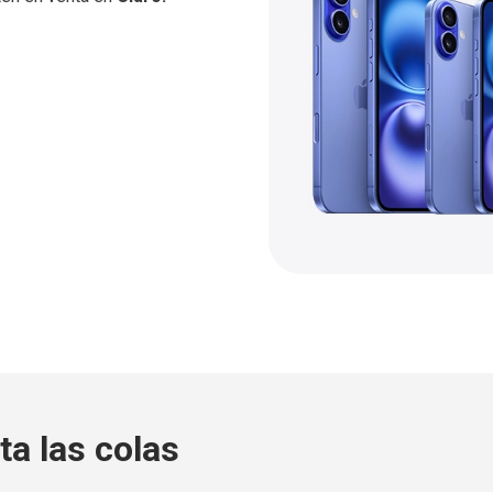
n colores
lavanda; verde salvia,
aranja cósmico; azul profundo y
ta las colas