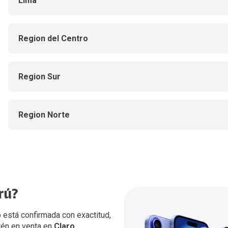
Lima
Region del Centro
Region Sur
Region Norte
rú?
?
one 17
ublicar hasta su
 está confirmada con exactitud,
lanzamiento
en
tén en venta en
onocerlo antes.
Claro.