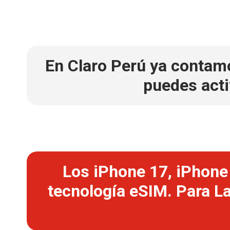
En Claro Perú ya contamos
puedes acti
Los iPhone 17, iPhone 
tecnología eSIM. Para La