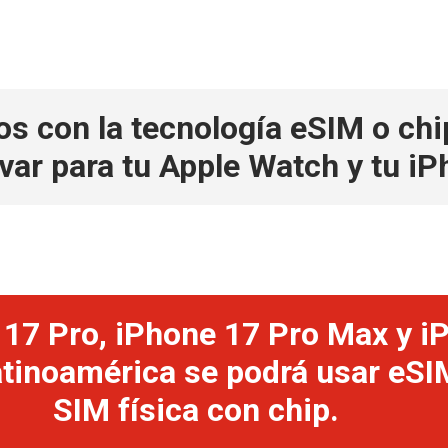
 con la tecnología eSIM o chip 
var para tu Apple Watch y tu iP
17 Pro, iPhone 17 Pro Max y iPh
tinoamérica se podrá usar eSIM
SIM física con chip.