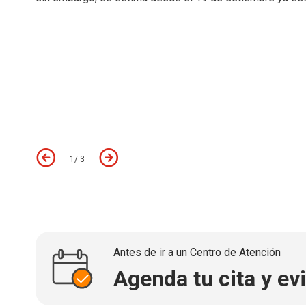
Podrás encontrar los nuevos
iPhone 17 y iPhone Air e
azul niebla, blanco y negro
Los
iPhone 17 Pro y iPhone 17 Pro Max en colores
n
plata.
1
/
3
Antes de ir a un Centro de Atención
Agenda tu cita y evi