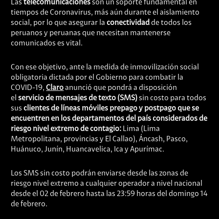
Las
telecomunicaciones
son un soporte fundamental en
tiempos de Coronavirus, más aún durante el aislamiento
social, por lo que asegurar la
conectividad
de todos los
peruanos y peruanas que necesitan mantenerse
comunicados es vital.
Con ese objetivo, ante la medida de inmovilización social
obligatoria dictada por el Gobierno para combatir la
COVID-19,
Claro
anunció que pondrá a disposición
el
servicio de mensajes de texto (SMS)
sin costo para todos
sus
clientes de líneas móviles prepago y postpago que se
encuentren en los departamentos del país considerados de
riesgo nivel extremo de contagio:
Lima (Lima
Metropolitana, provincias y El Callao), Áncash, Pasco,
Huánuco, Junín, Huancavelica, Ica y Apurímac.
Los SMS sin costo podrán enviarse desde las zonas de
riesgo nivel extremo a cualquier operador a nivel nacional
desde el 02 de febrero hasta las 23:59 horas del domingo 14
de febrero.