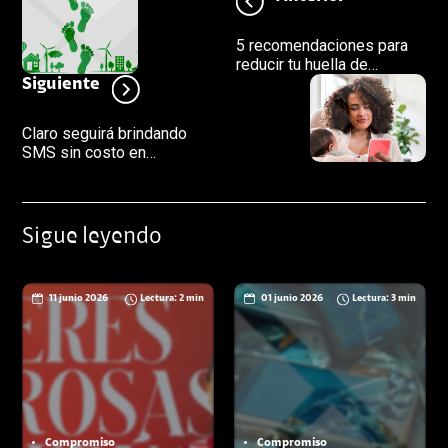
5 recomendaciones para
reducir tu huella de
carbono y proteger al
Siguiente
planeta
Claro seguirá brindando
SMS sin costo en
provincias con riesgo
extremo por la COVID-19
Sigue leyendo
11 junio 2026
Lectura: 2 min
01 junio 2026
Lectura: 3 min
Compromiso
Compromiso