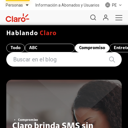
Información a Abonados y Usuarios
PE
Hablando
Claro
Todo
ABC
Compromiso
Entret
Telecomunicaciones
Compromiso
Claro brinda SMS sin