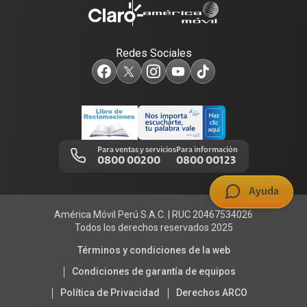
Portabilidad
Consulta de líneas
Consulta de reclamos
Sostenibilidad
Redes Sociales
Test de velocidad de internet
Adquirientes iPhone 6, 6S y SE
Centro de prensa
Comprobantes electrónicos
Mensaje de Seguridad
Trabaja en Claro
Llamada por llamada
Trabajos de mantenimiento
Para ventas y servicios
Para información
0800 00200
0800 00123
Portal de denuncias
Ayuda
América Móvil Perú S.A.C. | RUC 20467534026
Todos los derechos reservados 2025
Términos y condiciones de la web
Condiciones de garantía de equipos
Política de Privacidad
Derechos ARCO