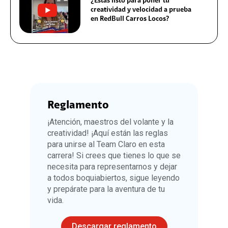
¿Estás listo para poner tu
creatividad y velocidad a prueba
en RedBull Carros Locos?
¡Únete al equipo Claro y hagamos
historia en RedBull Carros Locos!?
Reglamento
¡Atención, maestros del volante y la
creatividad! ¡Aquí están las reglas
para unirse al Team Claro en esta
carrera! Si crees que tienes lo que se
¿Todo listo para Carros Locos?
!Participa!
necesita para representarnos y dejar
a todos boquiabiertos, sigue leyendo
y prepárate para la aventura de tu
vida.
Descargar reglamento