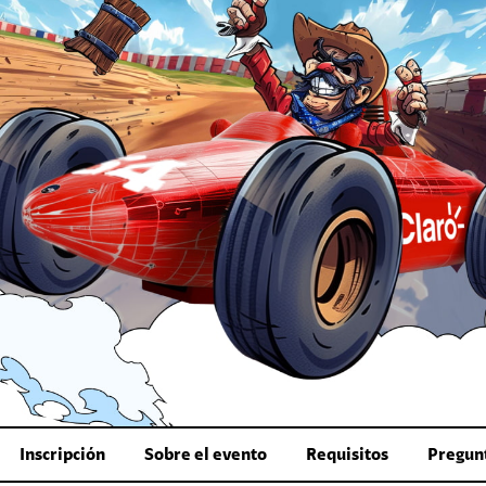
Inscripción
Sobre el evento
Requisitos
Pregunt