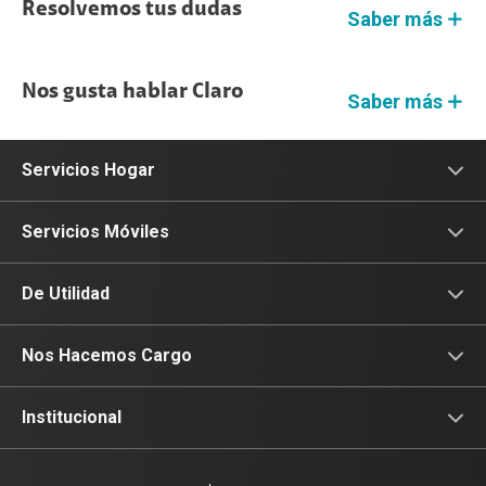
Resolvemos tus dudas
Saber más
Nos gusta hablar Claro
Saber más
Servicios Hogar
Internet
Servicios Móviles
Fibra Óptica
Prepago
De Utilidad
Planes Hogar
Postpago
Consulta de IMEI
Nos Hacemos Cargo
Planes Tv
Recargas
Celulares 5G
Devoluciones por interrupciones
Institucional
Renovación
Planes Hogar
Atención de reclamos
Sobre nosotros