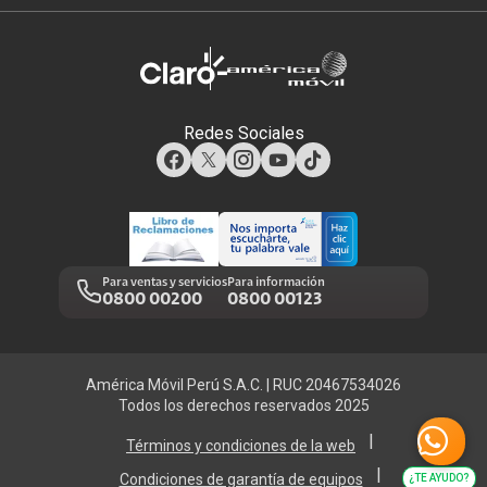
Renovación
Planes Hogar
Atención de reclamos
Sobre nosotros
Portabilidad
Consulta de líneas
Consulta de reclamos
Sostenibilidad
Redes Sociales
Test de velocidad de internet
Adquirientes iPhone 6, 6S y SE
Centro de prensa
Comprobantes electrónicos
Mensaje de Seguridad
Trabaja en Claro
Llamada por llamada
Trabajos de mantenimiento
Para ventas y servicios
Para información
0800 00200
0800 00123
Portal de denuncias
América Móvil Perú S.A.C. | RUC 20467534026
Todos los derechos reservados 2025
|
Términos y condiciones de la web
|
Condiciones de garantía de equipos
¿TE AYUDO?