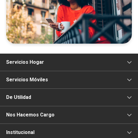
Servicios Hogar
Internet
Servicios Móviles
Fibra Óptica
Prepago
De Utilidad
Planes Hogar
Postpago
Consulta de IMEI
Nos Hacemos Cargo
Planes Tv
Recargas
Celulares 5G
Devoluciones por interrupciones
Institucional