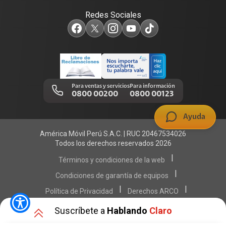
Redes Sociales
Test de velocidad de internet
Adquirientes iPhone 6, 6S y SE
Centro de prensa
Comprobantes electrónicos
Mensaje de Seguridad
Trabaja en Claro
Llamada por llamada
Trabajos de mantenimiento
Para ventas y servicios
Para información
0800 00200
0800 00123
Portal de denuncias
Ayuda
América Móvil Perú S.A.C. | RUC 20467534026
Todos los derechos reservados 2026
|
Términos y condiciones de la web
|
Condiciones de garantía de equipos
|
|
Política de Privacidad
Derechos ARCO
|
|
Sistema de consultas Tarifarias
Neutralidad de Red
Suscríbete a
Hablando
Claro
|
Sistema de Consulta de Deudas
Legal y regulatorio