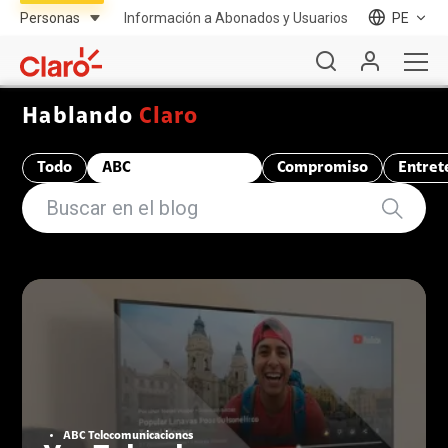
Información a Abonados y Usuarios
PE
Hablando
Claro
Todo
ABC
Compromiso
Entret
Telecomunicaciones
ABC Telecomunicaciones