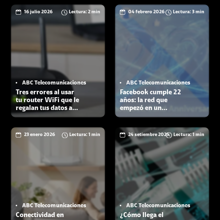
16 julio 2026
Lectura: 2 min
04 febrero 2026
Lectura: 3 min
ABC Telecomunicaciones
ABC Telecomunicaciones
Tres errores al usar
Facebook cumple 22
tu router WiFi que le
años: la red que
regalan tus datos a
empezó en un
los ciberdelincuentes
campus y terminó
conectando al
mundo
23 enero 2026
Lectura: 1 min
24 setiembre 2025
Lectura: 1 min
ABC Telecomunicaciones
ABC Telecomunicaciones
Conectividad en
¿Cómo llega el