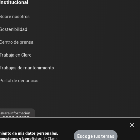
Institucional
Sobre nosotros
Sostenibilidad
Centro de prensa
Trabaja en Claro
Trabajos de mantenimiento
Portal de denuncias
os
Para información
0800 00123
miento de mis datos personales.
Ayuda
Escoge tus temas
omociones y beneficios
de Claro.