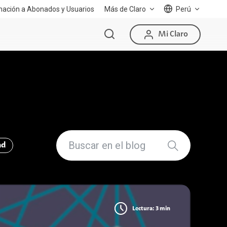
mación a Abonados y Usuarios
Más de Claro
Perú
Mi Claro
ad
Lectura: 3 min