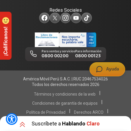
Consulta de líneas
Consulta de reclamos
Sostenibilidad
Redes Sociales
Test de velocidad de internet
Adquirientes iPhone 6, 6S y SE
Centro de prensa
Comprobantes electrónicos
Mensaje de Seguridad
Trabaja en Claro
Llamada por llamada
Trabajos de mantenimiento
Para ventas y servicios
Para información
0800 00200
0800 00123
Portal de denuncias
Ayuda
América Móvil Perú S.A.C. | RUC 20467534026
Todos los derechos reservados 2026
|
Términos y condiciones de la web
|
Condiciones de garantía de equipos
|
|
Política de Privacidad
Derechos ARCO
|
|
Sistema de consultas Tarifarias
Neutralidad de Red
Suscríbete a
Hablando
Claro
|
Sistema de Consulta de Deudas
Legal y regulatorio