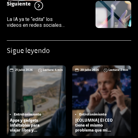
recuperar tu tiempo y tu
Siguiente
calma
La IA ya te “edita” los
videos en redes sociales:
ojo con estas
herramientas, flujo rápido y
ciberseguridad
Sigue leyendo
21 julio 2026
Lectura: 4 min
20 julio 2026
Lectura: 2 min
Entretenimiento
Entretenimiento
Apps y gadgets
[COLUMNA] El CEO
infaltables para
tiene el mismo
viajar libre y
problema que mi
conectado estas
alumno que citó a un