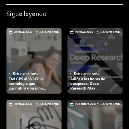
construye
Sigue leyendo
22 mayo 2026
Lectura: 2 min
19 mayo 2026
Lectura: 2 min
Entretenimiento
Entretenimiento
Del GPS al Wi-Fi: la
Adiós a las horas de
tecnología que
búsqueda: Deep
permitirá ubicarnos
Research Max
incluso donde la
analiza e investiga
señal no llega
por ti
18 mayo 2026
Lectura: 2 min
10 octubre 2025
Lectura: 2 min