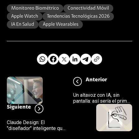
Monitoreo Biométrico
Conectividad Móvil
Apple Watch
Tendencias Tecnológicas 2026
IA En Salud
Apple Wearables
Anterior
Un altavoz con IA, sin
pantalla: así sería el primer
paso de OpenAI hacia su
Siguiente
propio hardware
Claude Design: El
"diseñador" inteligente que
no solo imagina, sino que