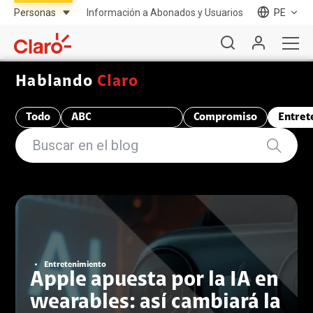
Información a Abonados y Usuarios
PE
Hablando
Claro
Todo
ABC
Compromiso
Entret
Telecomunicaciones
Entretenimiento
Apple apuesta por la IA en
wearables: así cambiará la