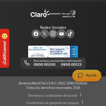
Renovación
Planes Hogar
Atención de reclamos
Sobre nosotros
Portabilidad
Consulta de líneas
Consulta de reclamos
Sostenibilidad
Redes Sociales
Test de velocidad de internet
Adquirientes iPhone 6, 6S y SE
Centro de prensa
Comprobantes electrónicos
Mensaje de Seguridad
Trabaja en Claro
Llamada por llamada
Trabajos de mantenimiento
Para ventas y servicios
Para información
0800 00200
0800 00123
Portal de denuncias
Ayuda
América Móvil Perú S.A.C. | RUC 20467534026
Todos los derechos reservados 2026
|
Términos y condiciones de la web
|
Condiciones de garantía de equipos