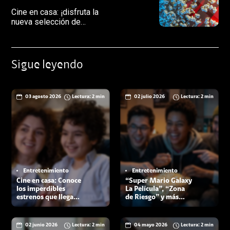
Cine en casa: ¡disfruta la
nueva selección de
películas de Claro video
para febrero!
Sigue leyendo
03 agosto 2026
Lectura: 2 min
02 julio 2026
Lectura: 2 min
Entretenimiento
Entretenimiento
Cine en casa: Conoce
“Super Mario Galaxy
los imperdibles
La Película”, “Zona
estrenos que llegan a
de Riesgo” y más
Claro video en
estrenos llegan a
agosto
Claro video en julio
02 junio 2026
Lectura: 2 min
04 mayo 2026
Lectura: 2 min