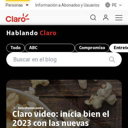
Información a Abonados y Usuarios
PE
Hablando
Claro
Todo
ABC
Compromiso
Entret
Telecomunicaciones
Entretenimiento
Claro video: inicia bien el
2023 con las nuevas