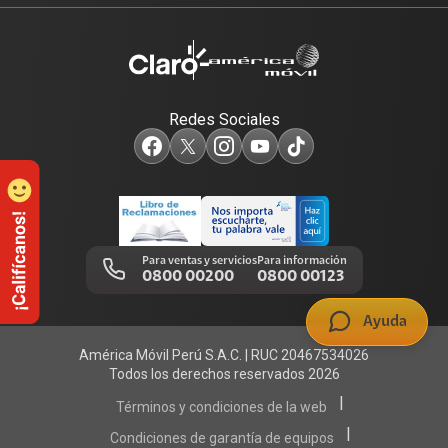
Renovación
Planes Hogar
Atención de reclamos
Sobre nosotros
Portabilidad
Consulta de líneas
Consulta de reclamos
Sostenibilidad
Redes Sociales
Test de velocidad de internet
Adquirientes iPhone 6, 6S y SE
Centro de prensa
Comprobantes electrónicos
Mensaje de Seguridad
Trabaja en Claro
Llamada por llamada
Trabajos de mantenimiento
Para ventas y servicios
Para información
0800 00200
0800 00123
Portal de denuncias
Ayuda
América Móvil Perú S.A.C. | RUC 20467534026
Todos los derechos reservados 2026
|
Términos y condiciones de la web
|
Condiciones de garantía de equipos