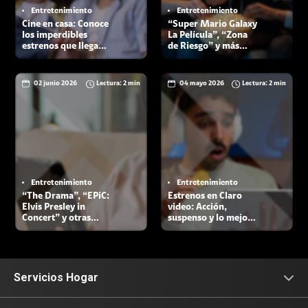
Entretenimiento
Entretenimiento
Cine en casa: Conoce
“Super Mario Galaxy
los imperdibles
La Película”, “Zona
estrenos que llegan a
de Riesgo” y más
Claro video en
estrenos llegan a
agosto
Claro video en julio
02 junio 2026
Lectura: 2 min
04 mayo 2026
Lectura: 2 min
Entretenimiento
Entretenimiento
“The Drama”, “EPiC:
Estrenos en Claro
Elvis Presley in
video: Acción,
Concert” y otras
suspenso y lo mejor
películas llegan a
del K-Pop para
Claro video en junio
disfrutar en casa
Servicios Hogar