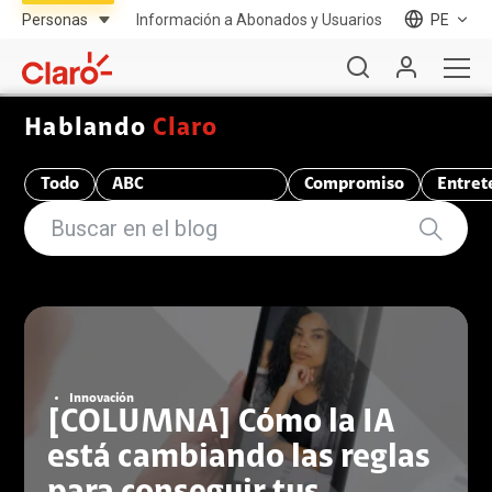
Información a Abonados y Usuarios
PE
Hablando
Claro
Todo
ABC
Compromiso
Entret
Telecomunicaciones
Innovación
[COLUMNA] Cómo la IA
está cambiando las reglas