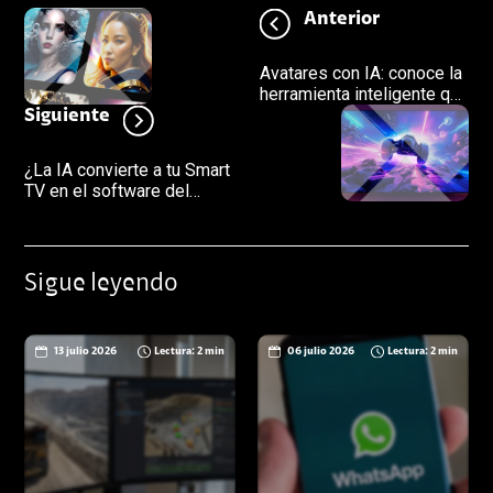
Anterior
Avatares con IA: conoce la
herramienta inteligente que
está optimizando los
Siguiente
negocios
¿La IA convierte a tu Smart
TV en el software del
hogar? Esto está
cambiando en el
entretenimiento
Sigue leyendo
13 julio 2026
Lectura: 2 min
06 julio 2026
Lectura: 2 min