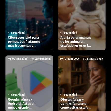
Seguridad
Seguridad
Ciberseguridad para
Alerta para amantes
pymes: Los 4 ataques
de los animales:
más frecuentes y
estafadores usan IA
cómo proteger tu
para pedir dinero
negocio
por mascotas
09 julio 2026
Lectura: 2 min
07 julio 2026
Lectura: 5 min
Seguridad
Seguridad
Google refuerza
Ofertas falsas y
Android: Así es el
tiendas fantasma:
nuevo escudo
cómo evitar estafas