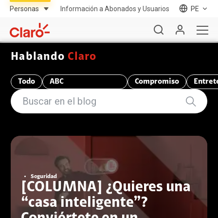
Información a Abonados y Usuarios
PE
Hablando
Claro
Todo
ABC
Compromiso
Entret
Telecomunicaciones
Seguridad
[COLUMNA] ¿Quieres una
“casa inteligente”?