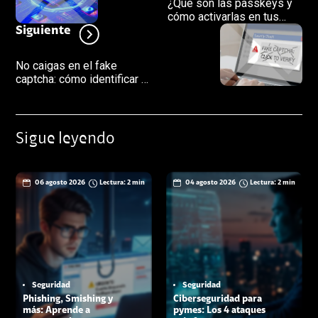
¿Qué son las passkeys y
cómo activarlas en tus
cuentas digitales en lugar
Siguiente
de contraseñas?
No caigas en el fake
captcha: cómo identificar y
evitar esta estafa digital
Sigue leyendo
06 agosto 2026
Lectura: 2 min
04 agosto 2026
Lectura: 2 min
Seguridad
Seguridad
Phishing, Smishing y
Ciberseguridad para
más: Aprende a
pymes: Los 4 ataques