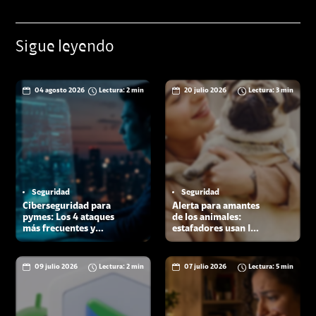
Sigue leyendo
04 agosto 2026
Lectura: 2 min
20 julio 2026
Lectura: 3 min
Seguridad
Seguridad
Ciberseguridad para
Alerta para amantes
pymes: Los 4 ataques
de los animales:
más frecuentes y
estafadores usan IA
cómo proteger tu
para pedir dinero
negocio
por mascotas
09 julio 2026
Lectura: 2 min
07 julio 2026
Lectura: 5 min