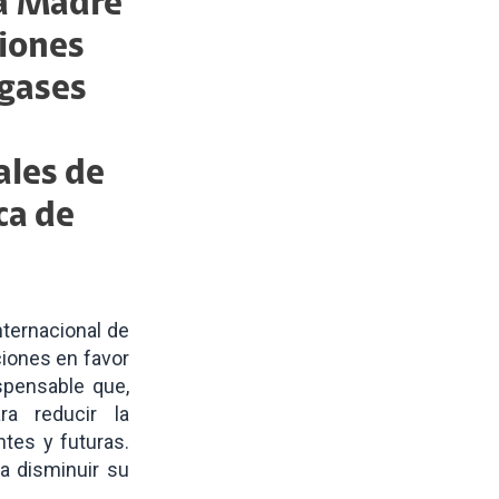
la Madre
ciones
 gases
ales de
ca de
nternacional de
ciones en favor
spensable que,
ra reducir la
tes y futuras.
a disminuir su