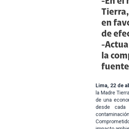
-En el
Tierra
en fav
de efe
-Actua
la com
fuente
Lima, 22 de a
la Madre Tierr
de una econom
desde cada s
contaminación
Comprometido 
impacto ambien