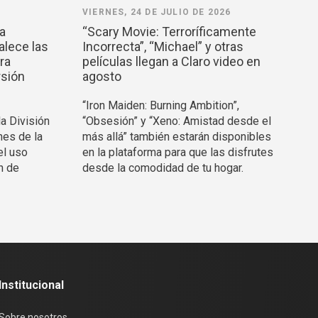
VIERNES, 24 DE JULIO DE 2026
la
“Scary Movie: Terroríficamente
alece las
Incorrecta”, “Michael” y otras
ra
películas llegan a Claro video en
rsión
agosto
“Iron Maiden: Burning Ambition”,
la División
“Obsesión” y “Xeno: Amistad desde el
nes de la
más allá” también estarán disponibles
el uso
en la plataforma para que las disfrutes
n de
desde la comodidad de tu hogar.
Institucional
Sobre nosotros