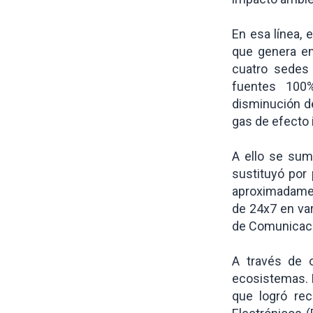
En esa línea, 
que genera en
cuatro sedes 
fuentes 100%
disminución de
gas de efecto 
A ello se sum
sustituyó por
aproximadamen
de 24x7 en va
de Comunicació
A través de 
ecosistemas. D
que logró re