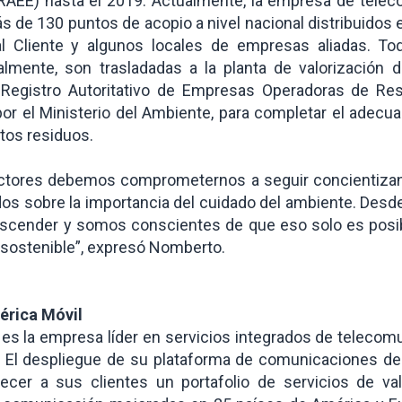
(RAEE) hasta el 2019. Actualmente, la empresa de tele
 de 130 puntos de acopio a nivel nacional distribuidos
l Cliente y algunos locales de empresas aliadas. To
nalmente, son trasladadas a la planta de valorización 
l Registro Autoritativo de Empresas Operadoras de Res
por el Ministerio del Ambiente, para completar el adecu
stos residuos.
ctores debemos comprometernos a seguir concientiza
ados sobre la importancia del cuidado del ambiente. Desd
rascender y somos conscientes de que eso solo es posib
sostenible”, expresó Nomberto.
érica Móvil
 es la empresa líder en servicios integrados de telecom
. El despliegue de su plataforma de comunicaciones de
recer a sus clientes un portafolio de servicios de va