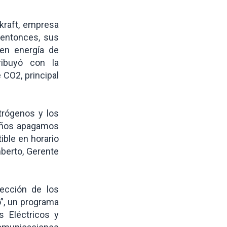
tkraft, empresa
 entonces, sus
men energía de
ribuyó con la
 CO2, principal
trógenos y los
 años apagamos
ble en horario
berto, Gerente
ección de los
o”, un programa
 Eléctricos y