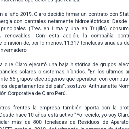
en el año 2019, Claro decidió firmar un contrato con Sta
ergía con centrales netamente hidroeléctricas. Desde
principales (Tres en Lima y una en Trujillo) consu
 renovables. Con esta acción, la compañía cont
 emisión de, por lo menos, 11,317 toneladas anuales de
invernadero.
a que Claro ejecutó una baja histórica de grupos elec
 paneles solares o sistemas híbridos. “En los últimos
te 65 grupos electrógenos que operaban con combusti
rios departamentos del país”, sostuvo Anthuanette Nom
n Corporativa de Claro Perú.
otros frentes la empresa también aporta con la prot
esde hace 10 años está activo “Yo reciclo, yo soy Clar
ciclar más de 800 toneladas de Residuos de Aparatos