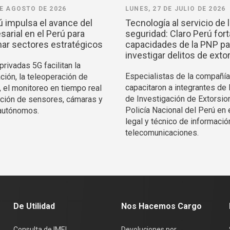
DE AGOSTO DE 2026
LUNES, 27 DE JULIO DE 2026
ú impulsa el avance del
Tecnología al servicio de 
arial en el Perú para
seguridad: Claro Perú fort
ar sectores estratégicos
capacidades de la PNP pa
investigar delitos de exto
rivadas 5G facilitan la
Especialistas de la compañía
ción, la teleoperación de
capacitaron a integrantes de 
, el monitoreo en tiempo real
de Investigación de Extorsio
ración de sensores, cámaras y
Policía Nacional del Perú en 
autónomos.
legal y técnico de informació
telecomunicaciones.
De Utilidad
Nos Hacemos Cargo
Consulta de IMEI
Devoluciones por