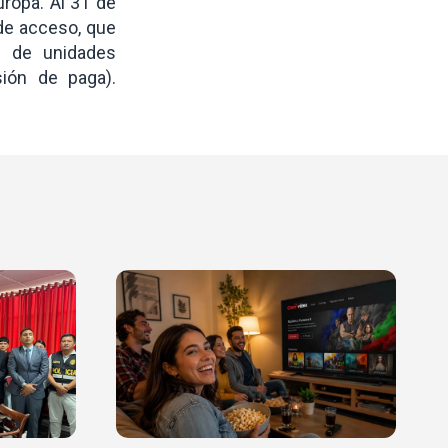
ropa. Al 31 de
de acceso, que
s de unidades
sión de paga).