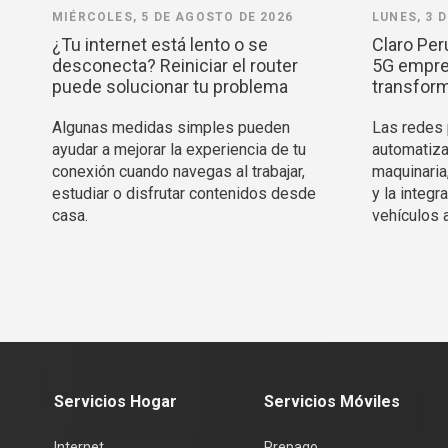
MIÉRCOLES, 5 DE AGOSTO DE 2026
LUNES, 3 
¿Tu internet está lento o se
Claro Per
desconecta? Reiniciar el router
5G empres
puede solucionar tu problema
transform
Algunas medidas simples pueden
Las redes p
ayudar a mejorar la experiencia de tu
automatiza
conexión cuando navegas al trabajar,
maquinaria
estudiar o disfrutar contenidos desde
y la integ
casa.
vehículos 
Servicios Hogar
Servicios Móviles
Internet
Prepago