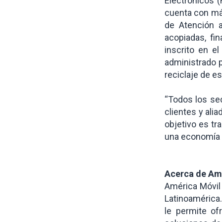
Electrónicos 
cuenta con más
de Atención a
acopiadas, fi
inscrito en e
administrado 
reciclaje de e
“Todos los se
clientes y ali
objetivo es t
una economía 
Acerca de Am
América Móvil
Latinoamérica
le permite of