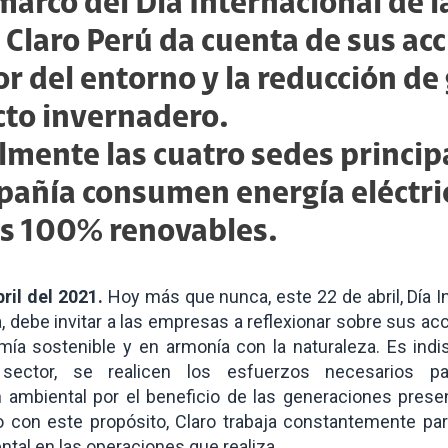
 marco del Día Internacional de 
, Claro Perú da cuenta de sus ac
or del entorno y la reducción de
cto invernadero.
lmente las cuatro sedes princip
pañía consumen energía eléctri
s 100% renovables.
bril del 2021.
Hoy más que nunca, este 22 de abril, Día I
a, debe invitar a las empresas a reflexionar sobre sus ac
ía sostenible y en armonía con la naturaleza. Es indi
ector, se realicen los esfuerzos necesarios pa
 ambiental por el beneficio de las generaciones presen
con este propósito, Claro trabaja constantemente par
tal en las operaciones que realiza.