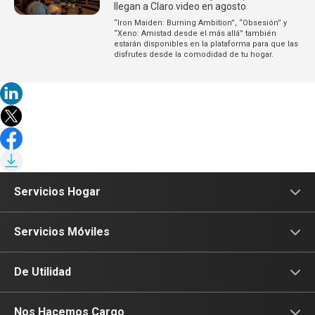
llegan a Claro video en agosto
“Iron Maiden: Burning Ambition”, “Obsesión” y
“Xeno: Amistad desde el más allá” también
estarán disponibles en la plataforma para que las
disfrutes desde la comodidad de tu hogar.
Servicios Hogar
Internet
Servicios Móviles
Fibra Óptica
Prepago
De Utilidad
Planes Hogar
Postpago
Consulta de IMEI
Nos Hacemos Cargo