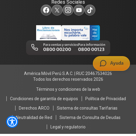
Redes Sociales
Test de velocidad de internet
Adquirientes iPhone 6, 6S y SE
Centro de prensa
Comprobantes electrónicos
Mensaje de Seguridad
Trabaja en Claro
Llamada por llamada
Trabajos de mantenimiento
Para ventas y servicios
Para información
0800 00200
0800 00123
Portal de denuncias
Ayuda
América Móvil Perú S.A.C. | RUC 20467534026
Todos los derechos reservados 2026
Términos y condiciones de la web
Condiciones de garantía de equipos
Política de Privacidad
Derechos ARCO
Sistema de consultas Tarifarias
Neutralidad de Red
Sistema de Consulta de Deudas
Legal y regulatorio