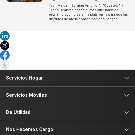
“Iron Maiden: Burning Ambition”, “Obsesión” y
“Xeno: Amistad desde el más allá” también
estarán disponibles en la plataforma para que las
disfrutes desde la comodidad de tu hogar.
Servicios Hogar
Internet
Servicios Móviles
Fibra Óptica
Prepago
De Utilidad
Planes Hogar
Postpago
Consulta de IMEI
Nos Hacemos Cargo