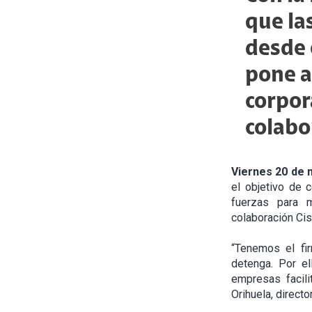
que la
desde 
pone a
corpor
colabo
Viernes 20 de 
el objetivo de 
fuerzas para 
colaboración Ci
“Tenemos el fi
detenga. Por el
empresas facil
Orihuela, direct