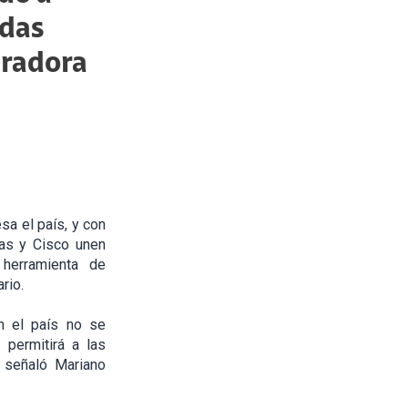
adas
eradora
sa el país, y con
sas y Cisco unen
herramienta de
rio.
n el país no se
 permitirá a las
, señaló Mariano