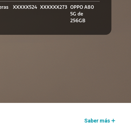
eras
XXXXX524
XXXXXX273
OPPO A80
5G de
256GB
Saber más