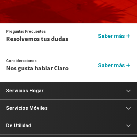
Preguntas Frecuentes
Saber más
Resolvemos tus dudas
Consideraciones
Saber más
Nos gusta hablar Claro
Servicios Hogar
Internet
Servicios Móviles
Fibra Óptica
Prepago
De Utilidad