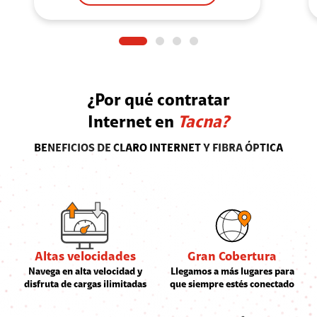
Velocidad regular
400mbps
(Sin Full Claro)
Instalación
24 hrs.
Servicio Wifi 360
1 repetidor en
préstamo
¿Por qué contratar
Más Información
Internet en
Tacna?
BENEFICIOS DE CLARO INTERNET Y FIBRA ÓPTICA
Altas velocidades
Gran Cobertura
Navega en alta velocidad y
Llegamos a más lugares para
disfruta de cargas ilimitadas
que siempre estés conectado