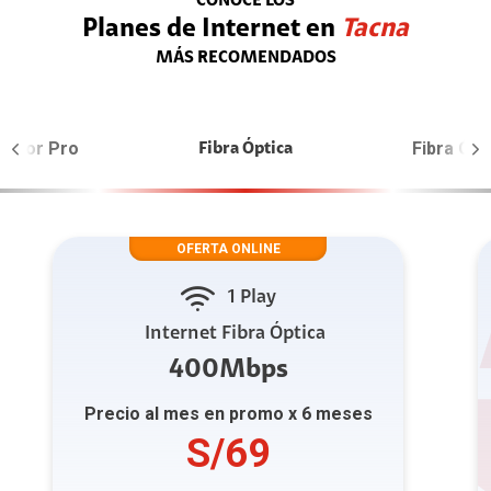
CONOCE LOS
Planes de Internet en
Tacna
MÁS RECOMENDADOS
perior Pro
Fibra Ópt
Fibra Óptica
OFERTA ONLINE
1 Play
Internet Fibra Óptica
400Mbps
Precio al mes en promo x 6 meses
S/69