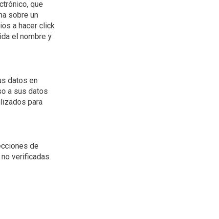
ctrónico, que
rma sobre un
os a hacer click
bida el nombre y
us datos en
so a sus datos
ilizados para
ecciones de
no verificadas.