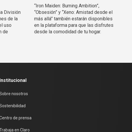
“Iron Maiden: Burning Ambition”,
la División
“Obsesión” y “Xeno: Amistad desde el
nes de la
más allá” también estarán disponibles
el uso
en la plataforma para que las disfrutes
n de
desde la comodidad de tu hogar.
Institucional
Sobre nosotros
Sostenibilidad
Centro de prensa
Trabaja en Claro