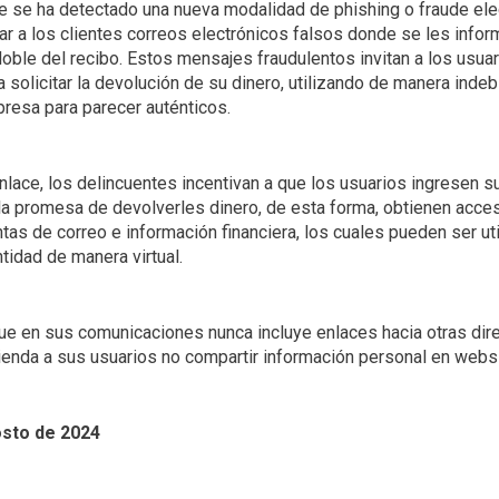
e se ha detectado una nueva modalidad de phishing o fraude ele
ar a los clientes correos electrónicos falsos donde se les info
ble del recibo. Estos mensajes fraudulentos invitan a los usuari
a solicitar la devolución de su dinero, utilizando de manera inde
presa para parecer auténticos.
lace, los delincuentes incentivan a que los usuarios ingresen s
la promesa de devolverles dinero, de esta forma, obtienen acce
tas de correo e información financiera, los cuales pueden ser ut
ntidad de manera virtual.
ue en sus comunicaciones nunca incluye enlaces hacia otras dir
ienda a sus usuarios no compartir información personal en webs 
osto de 2024