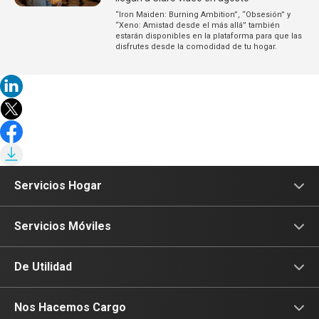
“Iron Maiden: Burning Ambition”, “Obsesión” y
“Xeno: Amistad desde el más allá” también
estarán disponibles en la plataforma para que las
disfrutes desde la comodidad de tu hogar.
Servicios Hogar
Internet
Servicios Móviles
Fibra Óptica
Prepago
De Utilidad
Planes Hogar
Postpago
Consulta de IMEI
Nos Hacemos Cargo