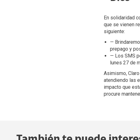
En solidaridad c
que se vienen re
siguiente:
— Brindaremos
prepago y po
— Los SMS pod
lunes 27 de m
Asimismo, Claro 
atendiendo las 
impacto que está
procure mantene
También te puede intere