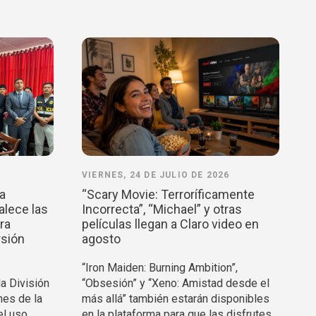
VIERNES, 24 DE JULIO DE 2026
la
“Scary Movie: Terroríficamente
alece las
Incorrecta”, “Michael” y otras
ra
películas llegan a Claro video en
rsión
agosto
“Iron Maiden: Burning Ambition”,
la División
“Obsesión” y “Xeno: Amistad desde el
nes de la
más allá” también estarán disponibles
el uso
en la plataforma para que las disfrutes