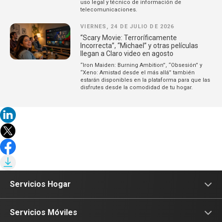
uso legal y técnico de información de
telecomunicaciones.
VIERNES, 24 DE JULIO DE 2026
“Scary Movie: Terroríficamente
Incorrecta”, “Michael” y otras películas
llegan a Claro video en agosto
“Iron Maiden: Burning Ambition”, “Obsesión” y
“Xeno: Amistad desde el más allá” también
estarán disponibles en la plataforma para que las
disfrutes desde la comodidad de tu hogar.
Servicios Hogar
Internet
Servicios Móviles