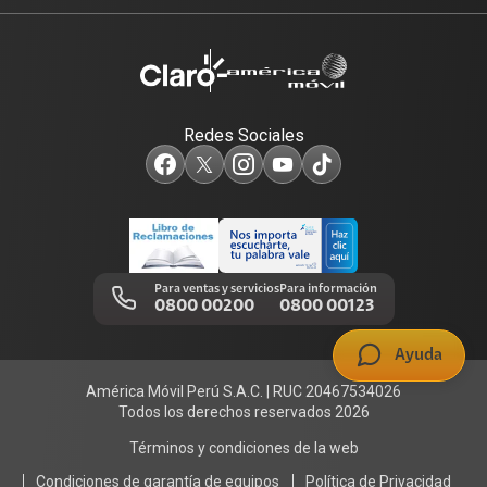
Renovación
Planes Hogar
Atención de reclamos
Sobre nosotros
Portabilidad
Consulta de líneas
Consulta de reclamos
Sostenibilidad
Redes Sociales
Test de velocidad de internet
Adquirientes iPhone 6, 6S y SE
Centro de prensa
Comprobantes electrónicos
Mensaje de Seguridad
Trabaja en Claro
Llamada por llamada
Trabajos de mantenimiento
Para ventas y servicios
Para información
0800 00200
0800 00123
Portal de denuncias
Ayuda
América Móvil Perú S.A.C. | RUC 20467534026
Todos los derechos reservados 2026
Términos y condiciones de la web
Condiciones de garantía de equipos
Política de Privacidad