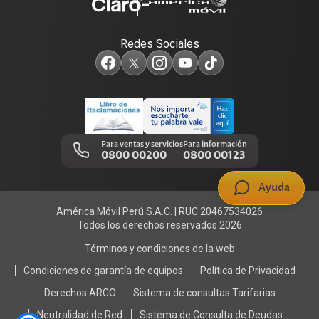
Portabilidad
Consulta de líneas
Consulta de reclamos
Sostenibilidad
Redes Sociales
Test de velocidad de internet
Adquirientes iPhone 6, 6S y SE
Centro de prensa
Comprobantes electrónicos
Mensaje de Seguridad
Trabaja en Claro
Llamada por llamada
Trabajos de mantenimiento
Para ventas y servicios
Para información
0800 00200
0800 00123
Portal de denuncias
Ayuda
América Móvil Perú S.A.C. | RUC 20467534026
Todos los derechos reservados 2026
Términos y condiciones de la web
Condiciones de garantía de equipos
Política de Privacidad
Derechos ARCO
Sistema de consultas Tarifarias
Neutralidad de Red
Sistema de Consulta de Deudas