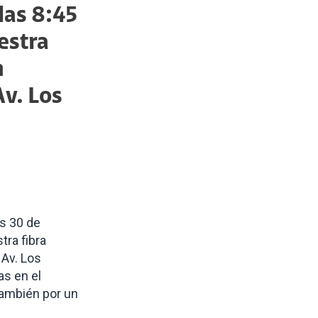
las 8:45
estra
n
Av. Los
es 30 de
tra fibra
 Av. Los
as en el
 también
por un