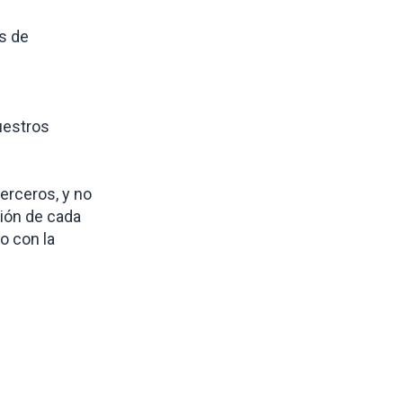
s de
uestros
erceros, y no
ión de cada
o con la