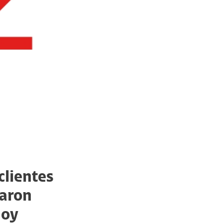
clientes
taron
hoy