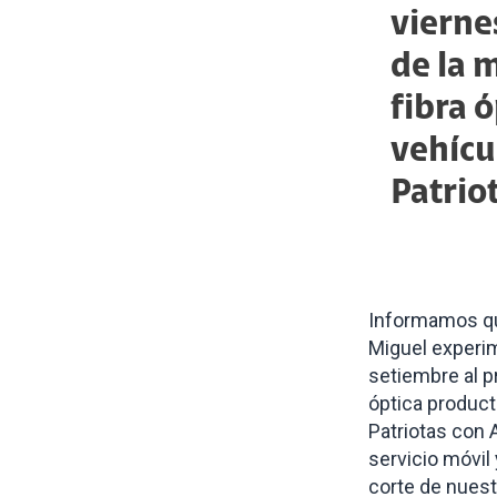
vierne
de la 
fibra 
vehícu
Patrio
Informamos que
Miguel
experi
setiembre al p
óptica product
Patriotas con 
servicio móvil
corte de nuest