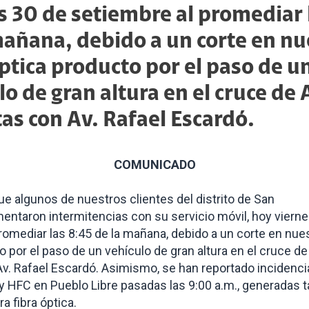
s 30 de setiembre al promediar 
mañana, debido a un corte en nu
óptica producto por el paso de u
lo de gran altura en el cruce de 
tas con Av. Rafael Escardó.
COMUNICADO
 algunos de nuestros clientes del distrito de San
mentaron
intermitencias con su servicio móvil, hoy viern
romediar las 8
:45
de la mañana
, debido a un corte en nues
o por el paso de un vehículo de gran altura en el cruce de
Av
.
Rafael Escardó.
Asimismo
,
se han reportado incidenci
 y HFC en Pue
blo Libre pasadas las 9:00 a.m., generadas
ra fibra
óptica.