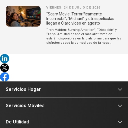
VIERNES, 24 DE JULIO DE 2026
“Scary Movie: Terroríficamente
Incorrecta”, “Michael” y otras películas
llegan a Claro video en agosto
“Iron Maiden: Burning Ambition”, “Obsesión” y
“Xeno: Amistad desde el más allá” también
estarán disponibles en la plataforma para que las
disfrutes desde la comodidad de tu hogar.
Servicios Hogar
Internet
Servicios Móviles
Fibra Óptica
Prepago
De Utilidad