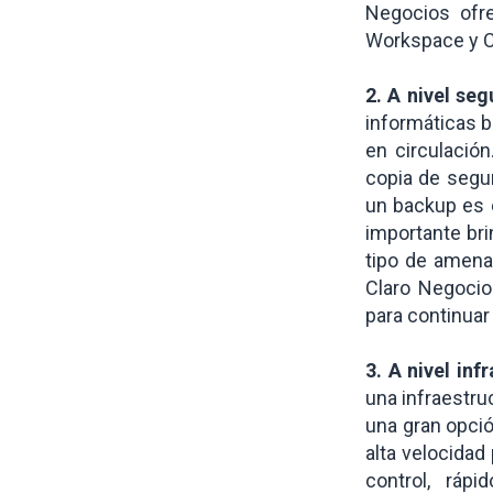
Negocios ofr
Workspace y C
2. A nivel seg
informáticas 
en circulació
copia de segur
un backup es 
importante bri
tipo de amenaz
Claro Negocio
para continuar
3. A nivel inf
una infraestruc
una gran opció
alta velocidad
control, rápi