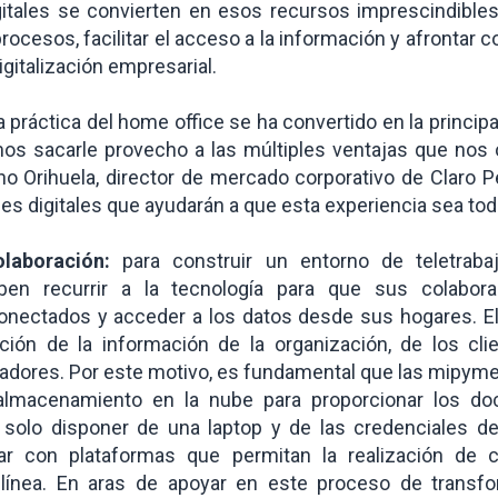
gitales se convierten en esos recursos imprescindible
rocesos, facilitar el acceso a la información y afrontar 
igitalización empresarial.
a práctica del home office se ha convertido en la princip
mos sacarle provecho a las múltiples ventajas que nos 
no Orihuela, director de mercado corporativo de Claro P
es digitales que ayudarán a que esta experiencia sea tod
olaboración:
para construir un entorno de teletrabaj
en recurrir a la tecnología para que sus colabor
nectados y acceder a los datos desde sus hogares. Ell
cción de la información de la organización, de los cli
adores. Por este motivo, es fundamental que las mipym
 almacenamiento en la nube para proporcionar los d
 solo disponer de una laptop y de las credenciales d
ar con plataformas que permitan la realización de c
línea. En aras de apoyar en este proceso de transfo