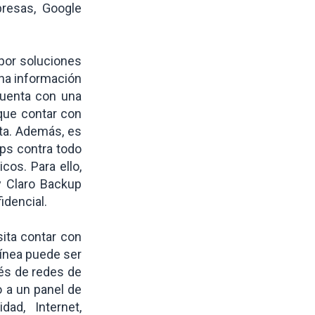
resas, Google
por soluciones
ha información
cuenta con una
 que contar con
ta. Además, es
ops contra todo
cos. Para ello,
y Claro Backup
idencial.
sita contar con
 línea puede ser
vés de redes de
o a un panel de
dad, Internet,