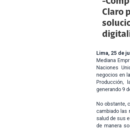
-Compr
Claro 
soluci
digita
Lima, 25 de j
Mediana Empre
Naciones Unid
negocios en la
Producción, 
generando 9 de
No obstante, 
cambiado las 
salud de sus e
de manera sos