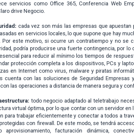
ece servicios como Office 365, Conferencia Web Emp
laro drive Negocio.
uridad:
cada vez son más las empresas que apuestan 
basadas en servicios locales, lo que supone que hay muc
n. Por este motivo, si ocurre un contratiempo y no se 
idad, podría producirse una fuerte contingencia, por lo
esencial para reducir al mínimo los tiempos de respues
ndar protección completa a los dispositivos, PCs y lapt
as en Internet como virus, malware y piratas informáti
s cuenta con las soluciones de Seguridad Empresas 
 con las operaciones a distancia de manera segura y conf
raestructura:
todo negocio adaptado al teletrabajo nece
tura virtual óptima, por lo que contar con un servidor en
n para trabajar eficientemente y conectar a todos a tra
 protegidas con firewall. De este modo, se tendrá acces
do aprovisionamiento, facturación dinámica, conectivi