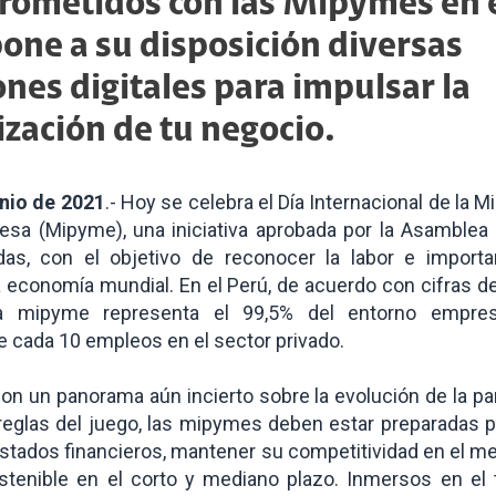
ometidos con las Mipymes en e
pone a su disposición diversas
ones digitales para impulsar la
lización de tu negocio.
unio de 2021
.- Hoy se celebra el Día Internacional de la 
sa (Mipyme), una iniciativa aprobada por la Asamblea 
as, con el objetivo de reconocer la labor e import
 economía mundial. En el Perú, de acuerdo con cifras de
la mipyme representa el 99,5% del entorno empresar
 cada 10 empleos en el sector privado.
con un panorama aún incierto sobre la evolución de la p
reglas del juego, las mipymes deben estar preparadas pa
stados financieros, mantener su competitividad en el m
tenible en el corto y mediano plazo. Inmersos en el te