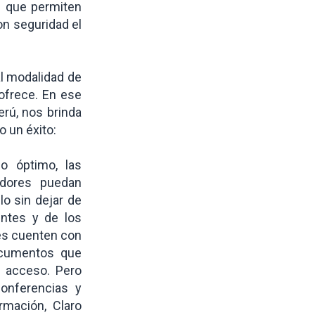
s que permiten
con seguridad el
al modalidad de
ofrece. En ese
erú, nos brinda
o un éxito:
o óptimo, las
adores puedan
o sin dejar de
entes y de los
es cuenten con
ocumentos que
e acceso. Pero
onferencias y
rmación, Claro