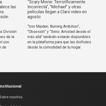
la
“Scary Movie: Terroríficamente
alece las
Incorrecta”, “Michael” y otras
ra
películas llegan a Claro video en
rsión
agosto
“Iron Maiden: Burning Ambition”,
la División
“Obsesión” y “Xeno: Amistad desde el
nes de la
más allá” también estarán disponibles
el uso
en la plataforma para que las disfrutes
n de
desde la comodidad de tu hogar.
Institucional
Sobre nosotros