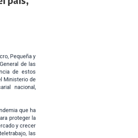
l país,
Micro, Pequeña y
General de las
ancia de estos
l Ministerio de
ial nacional,
andemia que ha
ra proteger la
ercado y crecer
letrabajo, las