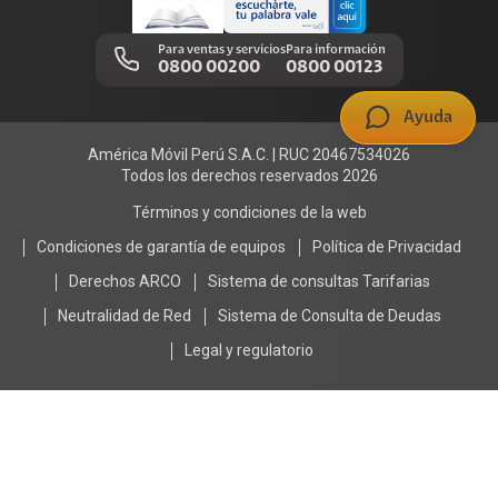
Llamada por llamada
Trabajos de mantenimiento
Para ventas y servicios
Para información
0800 00200
0800 00123
Portal de denuncias
Ayuda
América Móvil Perú S.A.C. | RUC 20467534026
Todos los derechos reservados 2026
Términos y condiciones de la web
Condiciones de garantía de equipos
Política de Privacidad
Derechos ARCO
Sistema de consultas Tarifarias
Neutralidad de Red
Sistema de Consulta de Deudas
Legal y regulatorio