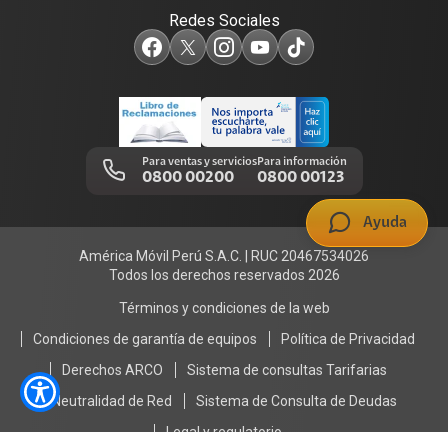
Redes Sociales
Test de velocidad de internet
Adquirientes iPhone 6, 6S y SE
Centro de prensa
Comprobantes electrónicos
Mensaje de Seguridad
Trabaja en Claro
Llamada por llamada
Trabajos de mantenimiento
Para ventas y servicios
Para información
0800 00200
0800 00123
Portal de denuncias
Ayuda
América Móvil Perú S.A.C. | RUC 20467534026
Todos los derechos reservados 2026
Términos y condiciones de la web
Condiciones de garantía de equipos
Política de Privacidad
Derechos ARCO
Sistema de consultas Tarifarias
Neutralidad de Red
Sistema de Consulta de Deudas
Legal y regulatorio