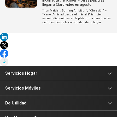
Incorrecta”, “Michael” y otras películas
llegan a Claro video en agosto
“Iron Maiden: Burning Ambition”, “Obsesión” y
“Xeno: Amistad desde el más allá” también
estarán disponibles en la plataforma para que las
disfrutes desde la comodidad de tu hogar.
Servicios Hogar
Internet
Servicios Móviles
Fibra Óptica
Prepago
De Utilidad
Planes Hogar
Postpago